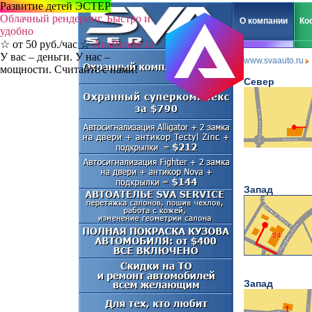
Развитие детей ЭСТЕР
Облачный рендеринг. Быстро и
О компании
Ко
удобно
☆ от 50 руб./час ☆
AnaRender.io
У вас – деньги. У нас –
www.svaauto.ru
мощности. Считайте с нами!
Север
Запад
Запад