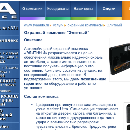
О компании
Координаты
Наши цены
Скидки
www.svaauto.ru
услуги
охранные комплексы
Элитный
Охранный комплекс "Элитный"
Описание
Автомобильный охранный комплекс
«ЭЛИТНЫЙ» разрабатывался с целью
обеспечения максимально надежной охраны
автомобиля, а также иметь возможность
постоянно получать информацию о его
состоянии. Комплекс состоит из лучших, на
сегодняшний день, компонентов. В
подтверждении этого, мы даем
пожизненную
гарантию
, на оборудование и работы по
установке.
Состав комплекса
:
Цифровая противоугонная система защиты от
угона Meritec Ultra. Сигнализация срабатывает
на открытие дверей, капота или багажника, а
также по сигналу с двухуровневого датчика
удара с возможностью регулировки
чувствительности с брелока. Предусмотрена