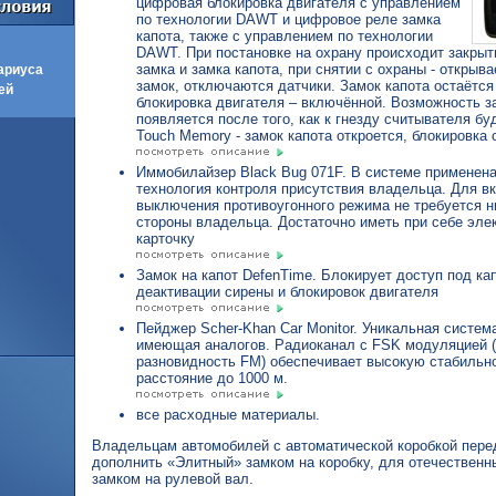
цифровая блокировка двигателя с управлением
по технологии DAWT и цифровое реле замка
капота, также с управлением по технологии
DAWT. При постановке на охрану происходит закрыт
замка и замка капота, при снятии с охраны - открыв
ариуса
замок, отключаются датчики. Замок капота остаётся
ей
блокировка двигателя – включённой. Возможность з
появляется после того, как к гнезду считывателя б
Touch Memory - замок капота откроется, блокировка 
Иммобилайзер Black Bug 071F. В системе применен
технология контроля присутствия владельца. Для в
выключения противоугонного режима не требуется н
стороны владельца. Достаточно иметь при себе эле
карточку
Замок на капот DefenTime. Блокирует доступ под ка
деактивации сирены и блокировок двигателя
Пейджер Scher-Khan Car Monitor. Уникальная систем
имеющая аналогов. Радиоканал с FSK модуляцией 
разновидность FM) обеспечивает высокую стабильно
расстояние до 1000 м.
все расходные материалы.
Владельцам автомобилей с автоматической коробкой пер
дополнить «Элитный» замком на коробку, для отечественн
замком на рулевой вал.