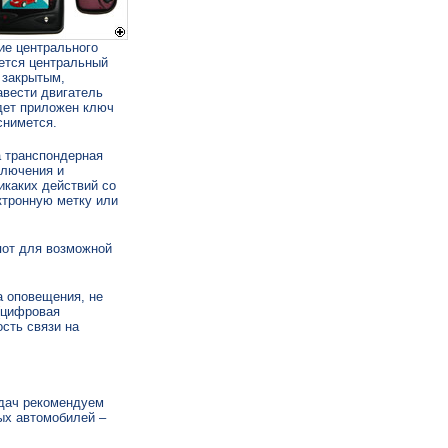
ие центрального
ается центральный
 закрытым,
авести двигатель
удет приложен ключ
снимется.
а транспондерная
ключения и
икаких действий со
ктронную метку или
пот для возможной
а оповещения, не
(цифровая
сть связи на
едач рекомендуем
ых автомобилей –