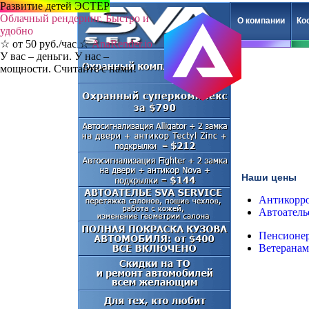
Развитие детей ЭСТЕР
Облачный рендеринг. Быстро и
О компании
Ко
удобно
☆ от 50 руб./час ☆
AnaRender.io
У вас – деньги. У нас –
мощности. Считайте с нами!
Наши цены
Антикорр
Автоатель
Пенсионер
Ветеранам