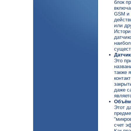
блок п
включа
GSM и 
действ
или др
Истори
датчик
наибол
сущест
Датчик
Это пр
назван
также 
контак
закрыт
даже с
являетс
Объём
Этот д
предме
"микро
счет э
Как пр