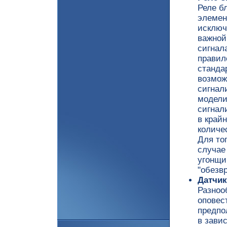
Реле б
элемен
исключ
важной
сигнал
правил
станда
возмож
сигнал
модели
сигнал
в край
количес
Для то
случае
угонщи
"обезв
Датчик
Разноо
оповес
предпо
в зави