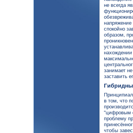
не всегда я
функциониро
обезврежива
напряжение 
спокойно за
образом, пр
проникновени
устанавлива
нахождении 
максимально
центральног
занимает не
заставить е
Гибридны
Принципиаль
в том, что 
производитс
"цифровым с
проблему пр
принесённог
чтобы завес