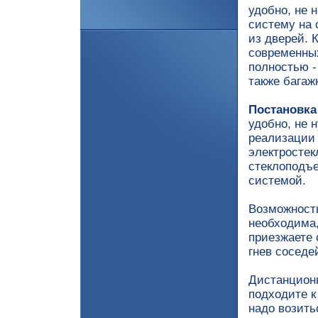
удобно, не 
систему на 
из дверей. 
современных
полностью -
также багаж
Постановка
удобно, не 
реализации
электросте
стеклоподъе
системой.
Возможнос
необходима,
приезжаете 
гнев соседе
Дистанционн
подходите к
надо возить