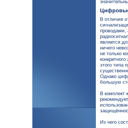
значительн
Цифровые
В отличие о
сигнализац
проводами, 
радиосигнал
является дл
ничего нево
не только к
конкретного
этого типа 
существенн
Однако циф
большую ст
В комплект 
рекомендует
использован
защищённос
Из чего сос