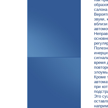
образо
салона
Вероят
звуки,
вблизи
автомо
Неправ
основн
регуля
Полезн
инерци
сигнал
время 
повтор
злоумы
Кроме 
автома
при ко
подстр
Это су
оставл
наприм