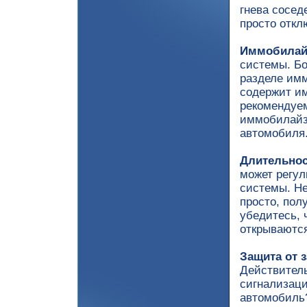
гнева сосед
просто откл
Иммобилай
системы. Б
разделе им
содержит им
рекомендуем
иммобилайзе
автомобиля
Длительнос
может регул
системы. Не
просто, пол
убедитесь, 
открываются
Защита от 
Действитель
сигнализаци
автомобиль?