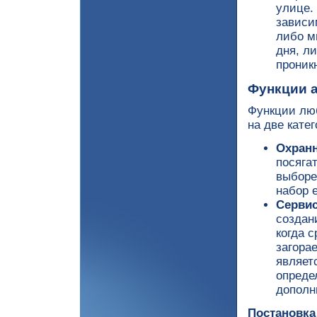
улице.
зависи
либо м
дня, л
проник
Функции а
Функции лю
на две катег
Охран
посягат
выборе
набор 
Серви
создан
когда 
загора
являет
опреде
дополн
Постановка