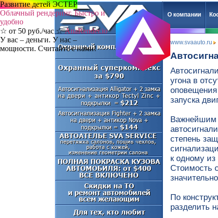
Развитие детей ЭСТЕР
Облачный рендеринг. Быстро и
О компании
Ко
удобно
☆ от 50 руб./час ☆
AnaRender.io
У вас – деньги. У нас –
www.svaauto.ru
мощности. Считайте с нами!
Автосигн
Автосигнал
угона в отс
оповещения 
запуска дви
Важнейшим 
автосигнали
степень защ
сигнализаци
к одному из
Стоимость с
значительно
По конструк
разделить н