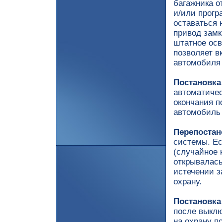
багажника о
и/или прог
оставаться 
привод замк
штатное осв
позволяет в
автомобиля 
Постановка
автоматичес
окончания п
автомобиль 
Перепостан
системы. Ес
(случайное 
открывалась
истечении з
охрану.
Постановка
после выклю
на охрану п