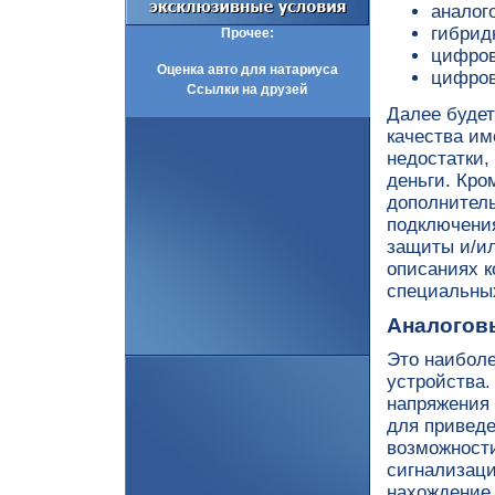
аналог
гибрид
Прочее:
цифров
Оценка авто для натариуса
цифров
Ссылки на друзей
Далее будет
качества им
недостатки, 
деньги. Кро
дополнитель
подключения
защиты и/ил
описаниях к
специальных
Аналогов
Это наиболе
устройства.
напряжения 
для приведе
возможности
сигнализаци
нахождение 