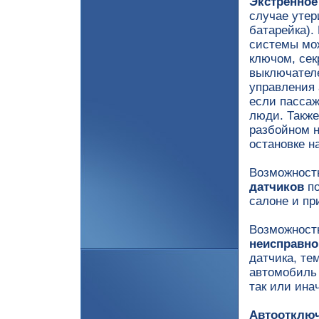
Экстренное
случае утер
батарейка).
системы мо
ключом, се
выключателе
управления 
если пасса
люди. Также
разбойном н
остановке н
Возможнос
датчиков
по
салоне и пр
Возможнос
неисправно
датчика, те
автомобиль 
так или ина
Автоотключ