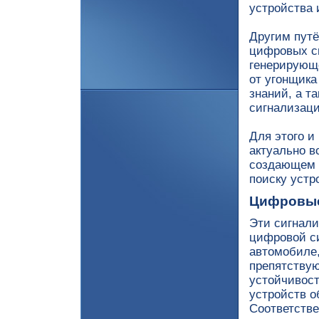
устройства 
Другим путё
цифровых си
генерирующе
от угонщика
знаний, а т
сигнализаци
Для этого и
актуально в
создающем з
поиску устр
Цифровые
Эти сигнали
цифровой си
автомобиле,
препятствую
устойчивост
устройств о
Соответстве