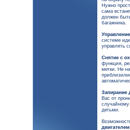
Нужно прост
сама встане
должен быт
багажника.
Управление
системе иде
управлять с
Снятие с о
функция, ре
метки. Не н
приблизилис
автоматичес
Запирание 
Вас от прон
случайному 
детьми.
Возможнос
двигателем