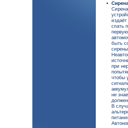
Сирен
Сирена
устрой
издаёт
спать п
первую
автомо
быть с
сирены
Неавто
источн
при не
попытк
чтобы 
сигнал
аккуму
не зна
должен
В случ
альтер
питани
Автоно