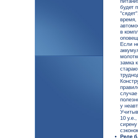
питани
будет п
"сядет
время,
автомо
в комп
оповещ
Если н
аккуму
молотк
замка 
стараю
трудно
Констр
правил
случае
полезно
у неав
Учитыв
10 у.е
сирену
сэконом
Реле б