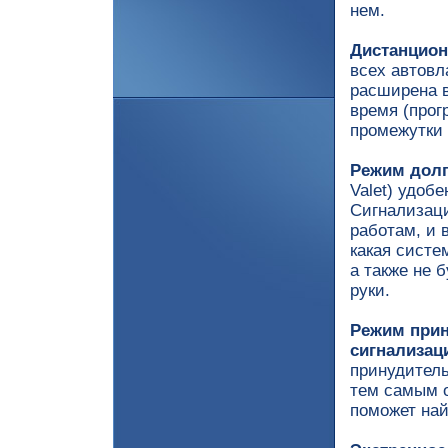
нем.
Дистанцион
всех автовл
расширена в
время (прог
промежутки 
Режим долг
Valet) удоб
Сигнализаци
работам, и 
какая систе
а также не 
руки.
Режим прин
сигнализац
принудитель
тем самым о
поможет най