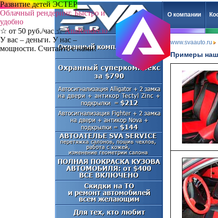
Развитие детей ЭСТЕР
Облачный рендеринг. Быстро и
О компании
Ко
удобно
☆ от 50 руб./час ☆
AnaRender.io
У вас – деньги. У нас –
www.svaauto.ru
мощности. Считайте с нами!
Примеры наш