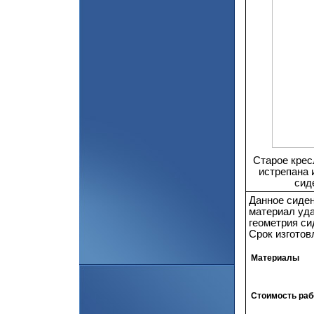
Старое крес
истрепана 
сид
Данное сиден
материал уда
геометрия си
Срок изготов
Материалы
Стоимость раб