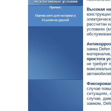
Прочее:
Высокая на
конструкции
Оценка авто для натариуса
электрическ
Ссылки на друзей
рассчитан н
условиях (к
обслуживан
Антикорроз
замка Defen
материалов,
простота у
не требует 
максимально
автомобиле
Фиксирован
случае повы
ситуациях, 
случае, даж
замком, Def