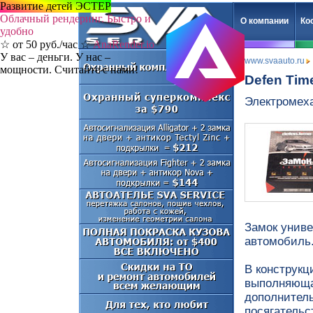
Развитие детей ЭСТЕР
Облачный рендеринг. Быстро и
О компании
Ко
удобно
☆ от 50 руб./час ☆
AnaRender.io
У вас – деньги. У нас –
www.svaauto.ru
мощности. Считайте с нами!
Defen Tim
Электромеха
Замок униве
автомобиль
В конструкц
выполняюща
дополнитель
посягательс